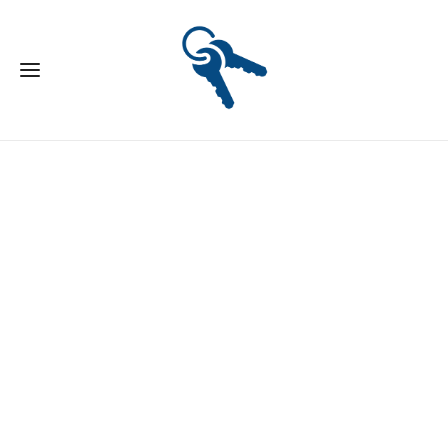
SÄLJSTARTAD NYPRODUKTION - TILL FÖRSÄLJNING