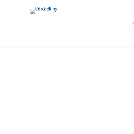
SÄ
NY
SÄLJSTARTAD
FÖ
NYPRODUKTION - TILL
FÖRSÄLJNING
Sä
Säljstart: 2022-09-28
13
18:00 CA Fastigheter
St
Kvirkelhusen, Lomma
M
Malmö
Nyp
Nyproduktion i Lomma Norra,
Ste