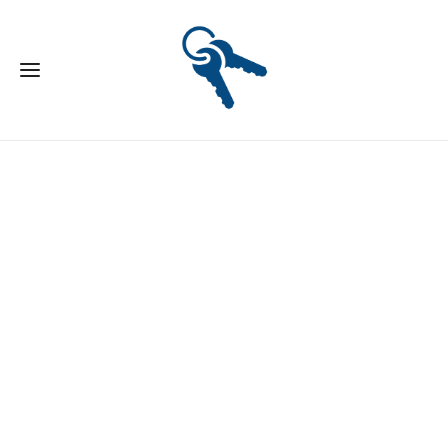
SÄLJSTARTAD NYPRODUKTION - TILL FÖRSÄLJNING
Säljstart: 2022-09-28 18:00 CA