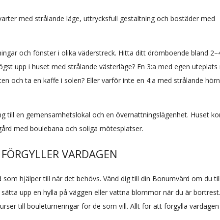
kvarter med strålande läge, uttrycksfull gestaltning och bostäder med
ngar och fönster i olika väderstreck. Hitta ditt drömboende bland 2–
högst upp i huset med strålande västerläge? En 3:a med egen uteplats
n och ta en kaffe i solen? Eller varför inte en 4:a med strålande hör
ng till en gemensamhetslokal och en övernattningslägenhet. Huset 
rgård med boulebana och soliga mötesplatser.
 FÖRGYLLER VARDAGEN
som hjälper till när det behövs. Vänd dig till din Bonumvärd om du til
 sätta upp en hylla på väggen eller vattna blommor när du är bortrest
r till bouleturneringar för de som vill. Allt för att förgylla vardage