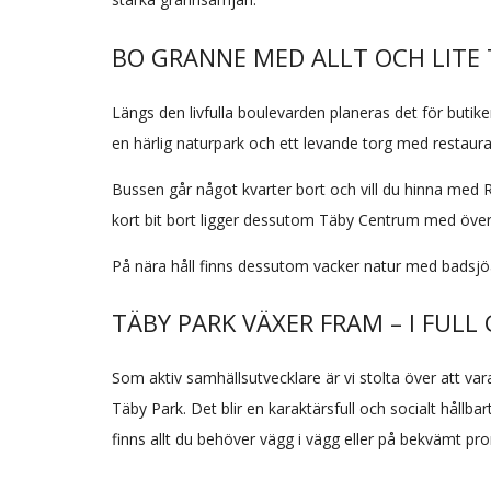
BO GRANNE MED ALLT OCH LITE 
Längs den livfulla boulevarden planeras det för butike
en härlig naturpark och ett levande torg med restaur
Bussen går något kvarter bort och vill du hinna med 
kort bit bort ligger dessutom Täby Centrum med över
På nära håll finns dessutom vacker natur med badsjöar,
TÄBY PARK VÄXER FRAM – I FULL
Som aktiv samhällsutvecklare är vi stolta över att v
Täby Park. Det blir en karaktärsfull och socialt hållb
finns allt du behöver vägg i vägg eller på bekvämt p