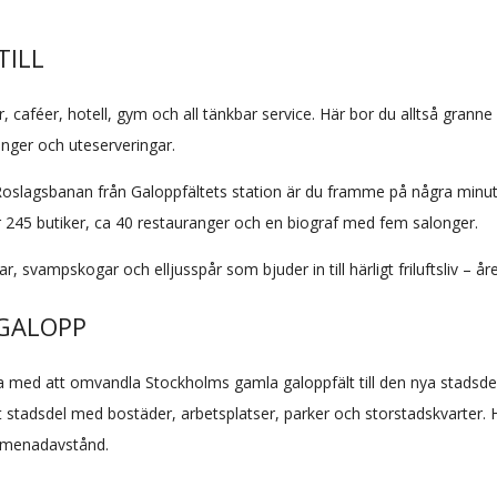
TILL
r, caféer, hotell, gym och all tänkbar service. Här bor du alltså grann
anger och uteserveringar.
Roslagsbanan från Galoppfältets station är du framme på några minut
 245 butiker, ca 40 restauranger och en biograf med fem salonger.
 svampskogar och elljusspår som bjuder in till härligt friluftsliv – år
 GALOPP
ara med att omvandla Stockholms gamla galoppfält till den nya stadsde
art stadsdel med bostäder, arbetsplatser, parker och storstadskvarter. 
romenadavstånd.