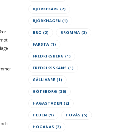
BJÖRKEKÄRR
(2)
BJÖRKHAGEN
(1)
4:or
BRO
(2)
BROMMA
(3)
 mot
FARSTA
(1)
nläge
FREDRIKSBERG
(1)
FREDRIKSSKANS
(1)
kommer
GÄLLIVARE
(1)
GÖTEBORG
(36)
HAGASTADEN
(2)
l
HEDEN
(1)
HOVÅS
(5)
.
n och
HÖGANÄS
(3)