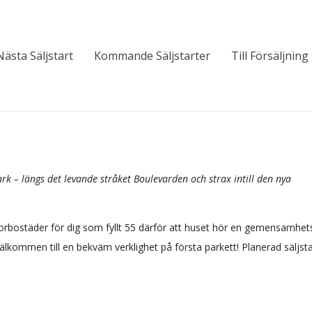
Nästa Säljstart
Kommande Säljstarter
Till Försäljning
rk – längs det levande stråket Boulevarden och strax intill den nya
iorbostäder för dig som fyllt 55 därför att huset hör en gemensamhets
kommen till en bekväm verklighet på första parkett! Planerad säljstar