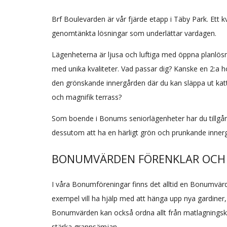
Brf Boulevarden är vår fjärde etapp i Täby Park. Ett 
genomtänkta lösningar som underlättar vardagen.
Lägenheterna är ljusa och luftiga med öppna planlösni
med unika kvaliteter. Vad passar dig? Kanske en 2:a 
den grönskande innergården där du kan släppa ut katte
och magnifik terrass?
Som boende i Bonums seniorlägenheter har du tillgå
dessutom att ha en härligt grön och prunkande inne
BONUMVÄRDEN FÖRENKLAR OCH
I våra Bonumföreningar finns det alltid en Bonumvärd 
exempel vill ha hjälp med att hänga upp nya gardiner,
Bonumvärden kan också ordna allt från matlagningskurse
stärka grannsämjan.