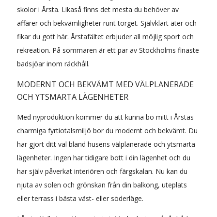
skolor i Årsta. Likaså finns det mesta du behöver av
affärer och bekvämligheter runt torget. Självklart äter och
fikar du gott här. Årstafältet erbjuder all möjlig sport och
rekreation. På sommaren är ett par av Stockholms finaste
badsjöar inom räckhåll.
MODERNT OCH BEKVÄMT MED VÄLPLANERADE
OCH YTSMARTA LÄGENHETER
Med nyproduktion kommer du att kunna bo mitt i Årstas
charmiga fyrtiotalsmiljö bor du modernt och bekvämt. Du
har gjort ditt val bland husens välplanerade och ytsmarta
lägenheter. Ingen har tidigare bott i din lägenhet och du
har själv påverkat interiören och färgskalan. Nu kan du
njuta av solen och grönskan från din balkong, uteplats
eller terrass i bästa väst- eller söderläge.