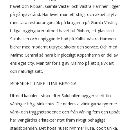
havet och Ribban, Gamla Väster och Västra Hamnen ligger
på gångavstånd. Här lever man ett stiligt och aktivt cityliv
med täta restaurangbesök på krogarna på Gamla Väster,
tidiga joggingturer utmed havet på Ribban, ett glas vin i
Saluhallen och uppiggande bad på Kallis. Västra Hamnen
bidrar med modernt uttryck, skolor och service. Och med
Malmö Central så nära blir plötsligt Köpenhamn en del av
ens eget city. Man tar för sig av Malmö på ett självklart
och naturligt sätt.
BOENDET I NEPTUNI BRYGGA
Utmed kanalen, strax efter Saluhallen bygger vi ett tio
våningar högt vinkelhus. De nedersta våningarna rymmer
vård- och trygghetsboende och från våning fem och uppåt
har Wingårdhs arkitekter ritat fram riktigt behagliga
stadsboenden. Det höga huset rymmer ljusa, coolt unika,