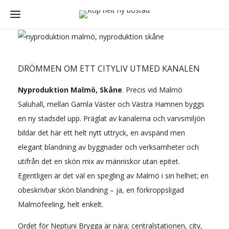
DRÖMMEN OM ETT CITYLIV UTMED KANALEN
Nyproduktion Malmö, Skåne
. Precis vid Malmö
Saluhall, mellan Gamla Väster och Västra Hamnen byggs
en ny stadsdel upp. Präglat av kanalerna och varvsmiljön
bildar det här ett helt nytt uttryck, en avspänd men
elegant blandning av byggnader och verksamheter och
utifrån det en skön mix av människor utan epitet.
Egentligen är det väl en spegling av Malmö i sin helhet; en
obeskrivbar skön blandning – ja, en förkroppsligad
Malmöfeeling, helt enkelt.
Ordet för Neptuni Brygga är nära; centralstationen, city,