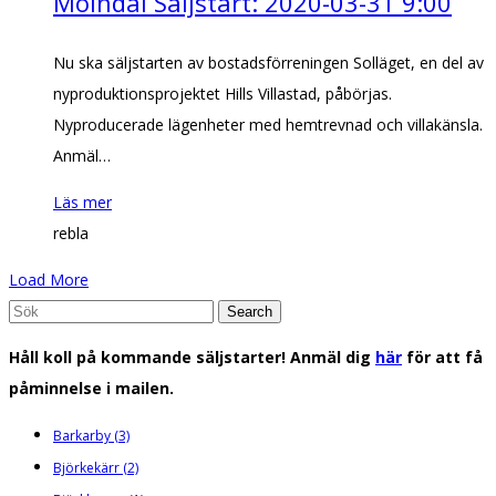
Mölndal Säljstart: 2020-03-31 9:00
Nu ska säljstarten av bostadsförreningen Solläget, en del av
nyproduktionsprojektet Hills Villastad, påbörjas.
Nyproducerade lägenheter med hemtrevnad och villakänsla.
Anmäl…
Läs mer
rebla
Load More
Search
for:
Håll koll på kommande säljstarter! Anmäl dig
här
för att få
påminnelse i mailen.
Barkarby
(3)
Björkekärr
(2)